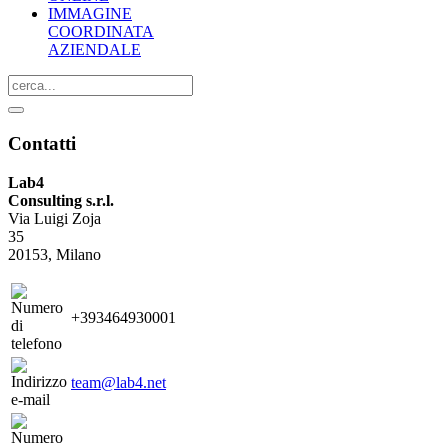
IMMAGINE
COORDINATA
AZIENDALE
Contatti
Lab4
Consulting s.r.l.
Via Luigi Zoja
35
20153, Milano
+393464930001
team@lab4.net